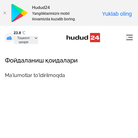
Hudud24
Yuklab oling
Yangiliklarimizni mobil
ilovamizda kuzatib boring.
23.8
°C
Тошкент
шаҳри
Фойдаланиш қоидалари
Ma'lumotlar to'ldirilmoqda