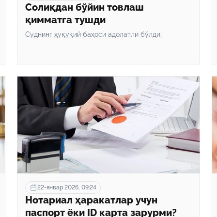
Солиқдан бўйин товлаш
қимматга тушди
Суднинг ҳуқуқий баҳоси адолатли бўлди.
22-январ 2026, 09:24
Нотариал ҳаракатлар учун
паспорт ёки ID карта зарурми?