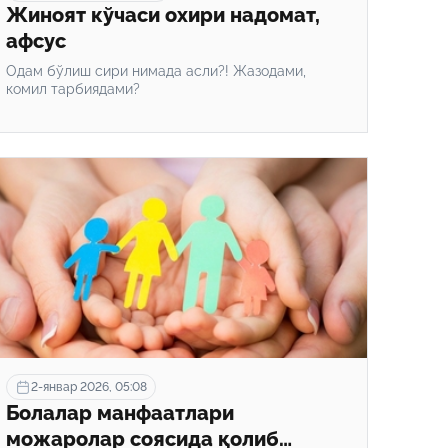
Жиноят кўчаси охири надомат,
афсус
Одам бўлиш сири нимада асли?! Жазодами,
комил тарбиядами?
2-январ 2026, 05:08
Болалар манфаатлари
можаролар соясида қолиб