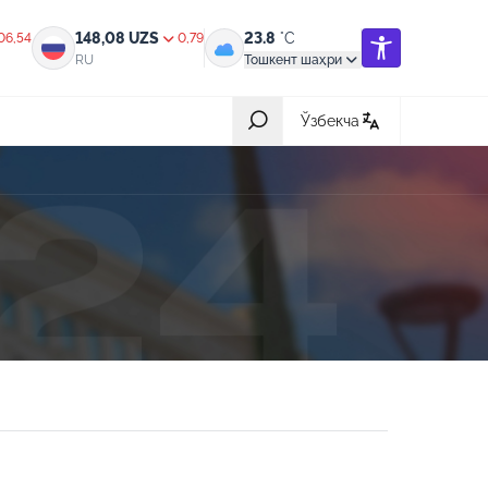
148,08
UZS
23.8
°C
06,54
0,79
RU
Тошкент шаҳри
Ўзбекча
Барчаси
31-июл 2026, 05:42
ик,
Халқ билан очиқ мулоқот — инсон
манфаатларига хизмат қилувчи
давлат бошқарувининг муҳим мезони
18-июл 2026, 03:56
ротга
Ҳайдовчилик гувоҳномасининг
қандай тоифалари бор?
08-июл 2026, 05:19
ив
Нотариал хизматлардан масофадан
туриб (онлайн) фойдаланиш янада
арзонлашди