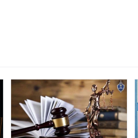
29-июн 2026, 10:29
Халқ билан очиқ мулоқот — ин
манфаатларига хизмат қилувч
давлат бошқарувининг муҳим 
25-июн 2026, 11:04
Электрон обуна: ҳуқуқий ахбо
тез ва қулай йўл
23-июн 2026, 10:05
Хусусий боғчада 5 ой ишлаб д
чиқиш мумкинми?