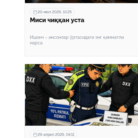
20-июл 2026, 10:25
Миси чиққан уста
Ишонч – инсонлар ўртасидаги энг қимматли
нарса.
29-апрел 2026, 04:11