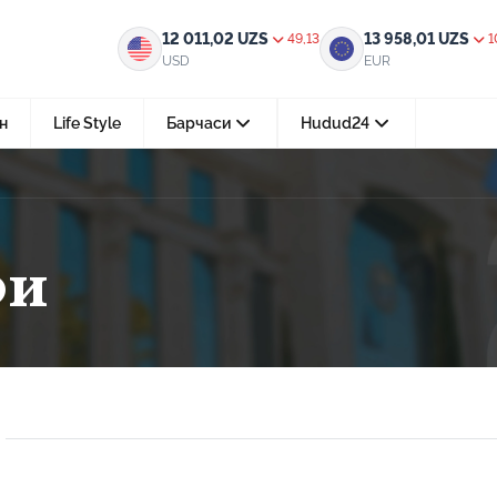
12 011,02
UZS
13 958,01
UZS
49,13
1
USD
EUR
н
Life Style
Барчаси
Hudud24
Тошкент ш.
05-август 2026, 04:36
ри
Мустақилликнинг 35 йили: бирл
тараққиёт ва фаровонлик сари
24-июл 2026, 11:10
Электрон обуна: ҳуқуқий ахбо
тез ва қулай йўл
15-июл 2026, 05:11
Ҳуқуқий билимларни интеракт
форматда ўрганиш имконияти