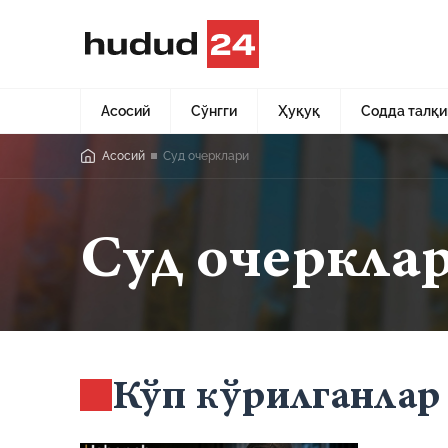
Асосий
Сўнгги
Ҳуқуқ
Содда талқи
Асосий
Суд очерклари
Суд очеркла
Кўп кўрилганлар