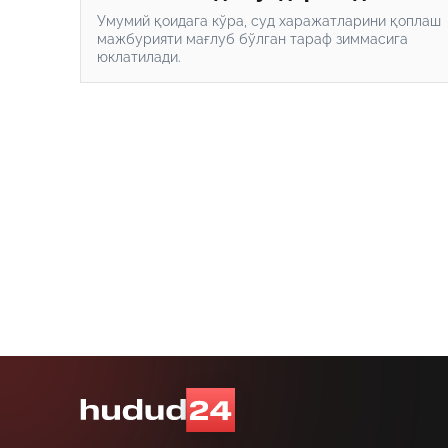
Умумий қоидага кўра, суд харажатларини қоплаш
мажбурияти мағлуб бўлган тараф зиммасига
юклатилади.