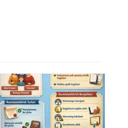
26-июн 2026, 06:54
сон
Боғча тарбиячилари учун янги
и
имконият: дуал таълим асосида олий
мезони
маълумот олиш йўлга қўйилади
24-июн 2026, 06:05
ротга
Ўқишда бўлган ходимнинг иш ҳақи
сақланадими?
18-июн 2026, 11:48
екретга
Сунъий интеллектни тартибга солиш
қанчалик муҳим?