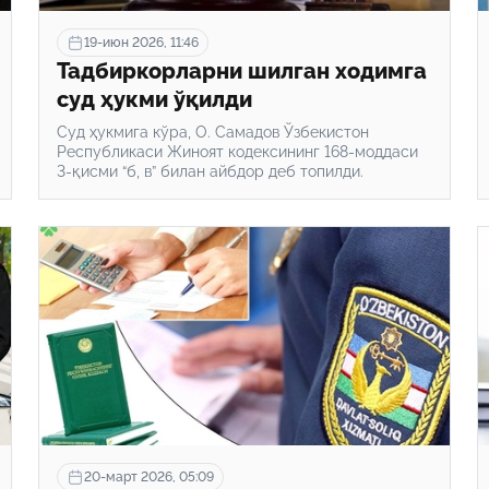
19-июн 2026, 11:46
Тадбиркорларни шилган ходимга
суд ҳукми ўқилди
Суд ҳукмига кўра, О. Самадов Ўзбекистон
Республикаси Жиноят кодексининг 168-моддаси
3-қисми “б, в” билан айбдор деб топилди.
20-март 2026, 05:09