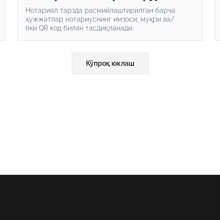
Нотариал тарзда расмийлаштирилган барча
ҳужжатлар нотариуснинг имзоси, муҳри ва/
ёки QR код билан тасдиқланади.
Кўпроқ юклаш