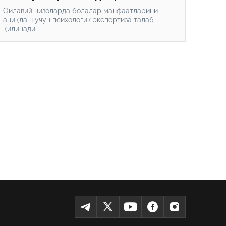
кетмоқда
Оилавий низоларда болалар манфаатларини
аниқлаш учун психологик экспертиза талаб
қилинади.