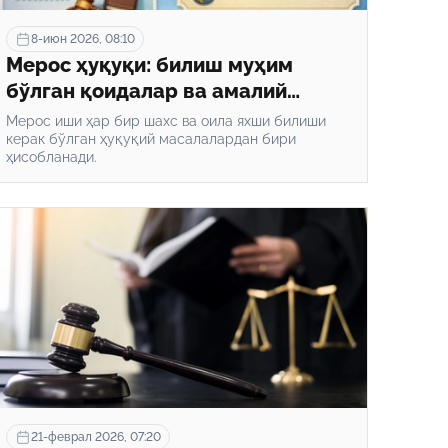
8-июн 2026, 08:10
Мерос ҳуқуқи: билиш муҳим
бўлган қоидалар ва амалий
тавсиялар
Мерос иши ҳар бир шахс ва оила яхши билиши
керак бўлган ҳуқуқий масалалардан бири
ҳисобланади.
21-феврал 2026, 07:20