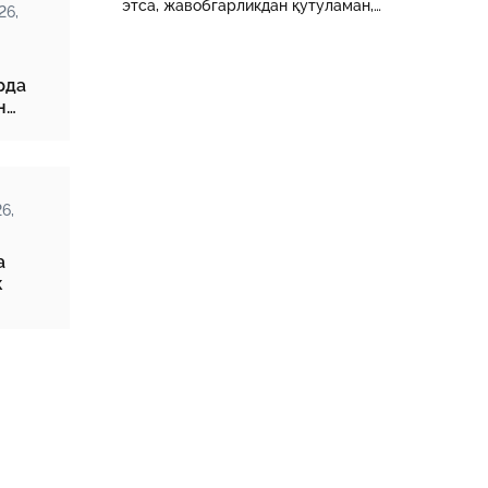
этса, жавобгарликдан қутуламан,
26,
деб ўйлайди.
рда
н
инда?
6,
а
к