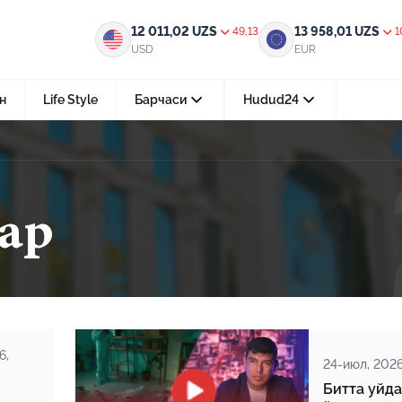
12 011,02
UZS
13 958,01
UZS
49,13
1
USD
EUR
н
Life Style
Барчаси
Hudud24
Тошкент ш.
05-август 2026, 04:36
ар
Мустақилликнинг 35 йили: бирл
тараққиёт ва фаровонлик сари
24-июл 2026, 11:10
Электрон обуна: ҳуқуқий ахбо
тез ва қулай йўл
15-июл 2026, 05:11
6,
24-июл, 2026
Ҳуқуқий билимларни интеракт
форматда ўрганиш имконияти
Битта уйда