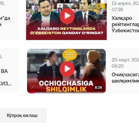
26,
13-апрел, 20
07:38
м”да
Халқаро
н
рейтингла
Ўзбекисто
00:18:37
қандай ўр
?
,
20-март, 202
06:20
 ВA
Очиқчасиг
шилқимли
ИЗ,
00:08:26
Кўпроқ юклаш