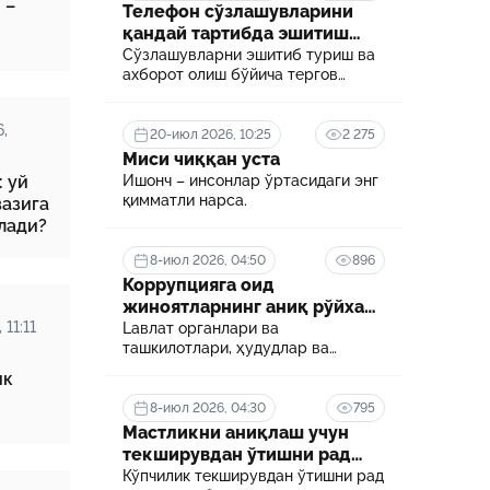
 –
Телефон сўзлашувларини
қандай тартибда эшитиш
26-июн 2026, 06:54
сон
Боғча тарбиячилари учун янги
мумкин?
Сўзлашувларни эшитиб туриш ва
и
имконият: дуал таълим асосида олий
ахборот олиш бўйича тергов
мезони
маълумот олиш йўлга қўйилади
ҳаракатини ўтказиш учун
суриштирувчи ёки терговчи
24-июн 2026, 06:05
,
тегишли илтимоснома киритади.
20-июл 2026, 10:25
2 275
ротга
Ўқишда бўлган ходимнинг иш ҳақи
Миси чиққан уста
сақланадими?
 уй
Ишонч – инсонлар ўртасидаги энг
қимматли нарса.
вазига
лади?
18-июн 2026, 11:48
екретга
Сунъий интеллектни тартибга солиш
8-июл 2026, 04:50
896
қанчалик муҳим?
Коррупцияга оид
жиноятларнинг аниқ рўйхати
белгиланди
 11:11
Lавлат органлари ва
ташкилотлари, ҳудудлар ва
соҳалар кесимида коррупция
ик
даражасини аниқлаш ва уни
минималлаштириш мақсадида
8-июл 2026, 04:30
795
коррупцияга оид хавф-хатарлар
Мастликни аниқлаш учун
харитаси шакллантирилади
текширувдан ўтишни рад
этса нима бўлади?
Кўпчилик текширувдан ўтишни рад