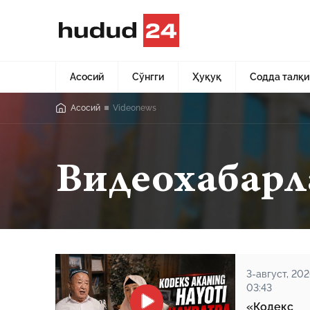
Асосий
Сўнгги
Ҳуқуқ
Содда талқи
Асосий
Videonews
Видеохабарл
3-август, 202
03:43
«Кодекс