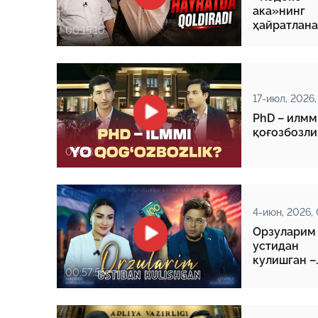
ака»нинг
ҳайратлан
00:15:10
ҳаёт йўли
17-июл, 2026,
PhD – илмм
қоғозбозли
00:28:23
4-июн, 2026, 
Орзуларим
устидан
кулишган –
00:57:55
Отабек
Маҳкамов