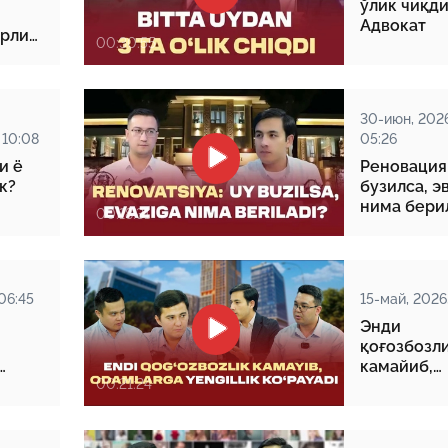
ўлик чиқди
Адвокат
29-июн 2026, 10:29
арли
00:30:55
Халқ билан очиқ мулоқот — ин
манфаатларига хизмат қилувч
давлат бошқарувининг муҳим 
25-июн 2026, 11:04
30-июн, 2026
Электрон обуна: ҳуқуқий ахбо
 10:08
05:26
тез ва қулай йўл
и ё
Реновация:
к?
бузилса, э
нима бери
23-июн 2026, 10:05
00:18:31
Хусусий боғчада 5 ой ишлаб д
чиқиш мумкинми?
06:45
15-май, 2026,
Энди
қоғозбозл
камайиб,
00:21:24
одамларга
енгиллик
кўпаяди