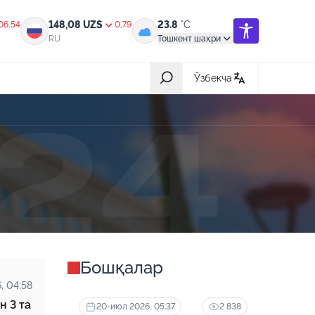
148,08
UZS
23.8
°C
06,54
0,79
RU
Тошкент шаҳри
Ўзбекча
Барчаси
31-июл 2026, 05:42
ик,
Халқ билан очиқ мулоқот — инсон
манфаатларига хизмат қилувчи
давлат бошқарувининг муҳим мезони
18-июл 2026, 03:56
ротга
Ҳайдовчилик гувоҳномасининг
қандай тоифалари бор?
Бошқалар
08-июл 2026, 05:19
, 04:58
ив
Нотариал хизматлардан масофадан
туриб (онлайн) фойдаланиш янада
н 3 та
20-июл 2026, 05:37
2 838
арзонлашди