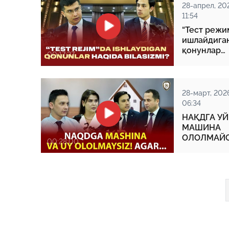
28-апрел, 20
11:54
“Тест режи
ишлайдига
қонунлар
00:17:27
ҳақида
биласизми
28-март, 2026
06:34
НAҚДГA УЙ
МAШИНA
ОЛОЛМAЙС
00:28:00
AГAР…