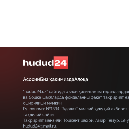
Асосий
Биз ҳақимизда
Алоқа
“hudud24.uz” сайтида эълон қилинган материалларда
ва бошқа шаклларда фойдаланиш фақат таҳририят ёз
оширилиши мумкин.
Гувоҳнома: №1334. “Адолат” миллий ҳуқуқий ахборот
таҳлилий сайти.
Таҳририят манзили: Тошкент шаҳри, Амир Темур, 19-у
hudud24@mail.ru.