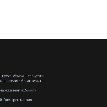
н нусха кўчириш, тарқатиш
ма розилиги билан амалга
 марказининг ахборот-
й. Электрон манзил: