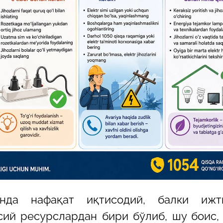
29-июн 2026, 10:29
Халқ билан очиқ мулоқот — ин
манфаатларига хизмат қилувч
давлат бошқарувининг муҳим 
25-июн 2026, 11:04
Электрон обуна: ҳуқуқий ахбо
тез ва қулай йўл
23-июн 2026, 10:05
Хусусий боғчада 5 ой ишлаб д
чиқиш мумкинми?
унда нафақат иқтисодий, балки ижт
ий ресурслардан бири бўлиб, шу боис,