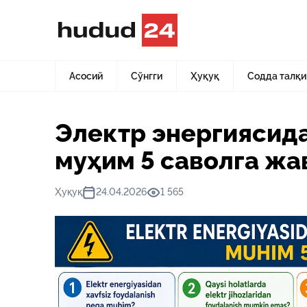
Асосий
Янгиликлар
Электр энергиясидан фойдаланиш
Асосий
Сўнгги
Ҳуқуқ
Содда талқи
Электр энергиясид
муҳим 5 саволга жа
Ҳуқуқ
24.04.2026
1 565