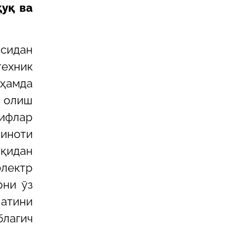
қуқ ва
ясидан
ехник
ҳамда
т олиш
лифлар
миноти
қидан
лектр
рни ўз
атини
благич