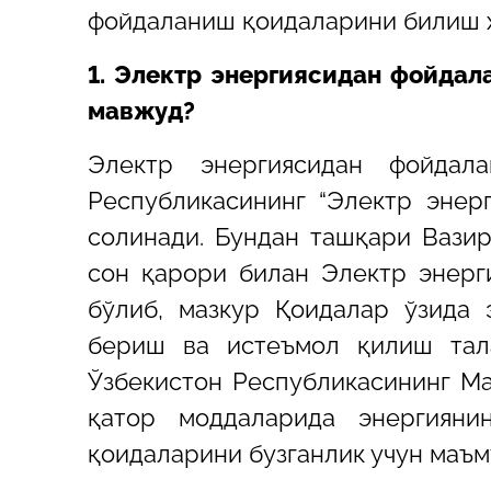
фойдаланиш қоидаларини билиш ҳ
1. Электр энергиясидан фойда
мавжуд?
Электр энергиясидан фойдала
Республикасининг “Электр энерг
солинади. Бундан ташқари Вазир
сон қарори билан Электр энерг
бўлиб, мазкур Қоидалар ўзида 
бериш ва истеъмол қилиш тал
Ўзбекистон Республикасининг Ма
қатор моддаларида энергияни
қоидаларини бузганлик учун маъм