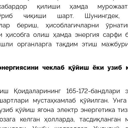
хабардор қилиши ҳамда мурожаат
кўриб чиқиши шарт. Шунингдек,
тлар бериш, ҳисоблагичларни ўрнат
и ҳисобга олиш ҳамда энергия сарфи 
шли органларга тақдим этиш мажбури
энергиясини чеклаб қўйиш ёки узиб 
иш Қоидаларининг 165-172-бандлари э
артлари мустаҳкамлаб қўйилган. Унга
узиб қўйиш ягона электр энергетика ти
юзага келган ҳолларда, тасдиқланган 