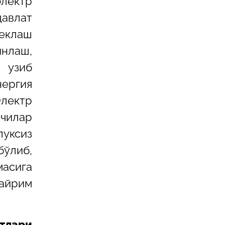
лектр
авлат
чеклаш
инлаш,
 узиб
нергия
Электр
лчилар
луксиз
бўлиб,
масига
 айрим
атлари