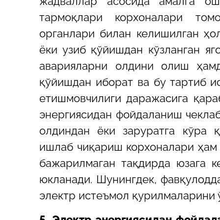
жадваллар асосида амалга ош
тармоқлари корхоналари том
органлари билан келишилган ҳол
ёки узиб қўйишдан кўзланган яг
аварияларни олдини олиш ҳамд
қўйишдан иборат ва бу тартиб и
етишмовчилиги даражасига қара
энергиясидан фойдаланиш чеклаб
олдиндан ёки заруратга кўра қ
ишлаб чиқариш корхоналари ҳам 
бажарилмаган тақдирда юзага к
юкланади. Шунингдек, фавқулодд
электр истеъмол қурилмаларини 
5. Электр энергиясидан фойда