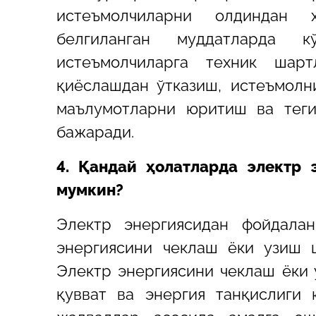
истеъмолчиларни олдиндан 
белгиланган муддатларда 
истеъмолчиларга техник шар
қиёслашдан ўтказиш, истеъмолн
маълумотларни юритиш ва теги
бажаради.
4. Қандай ҳолатларда электр 
мумкин?
Электр энергиясидан фойдалан
энергиясини чеклаш ёки узиш ш
Электр энергиясини чеклаш ёки 
қувват ва энергия танқислиги 