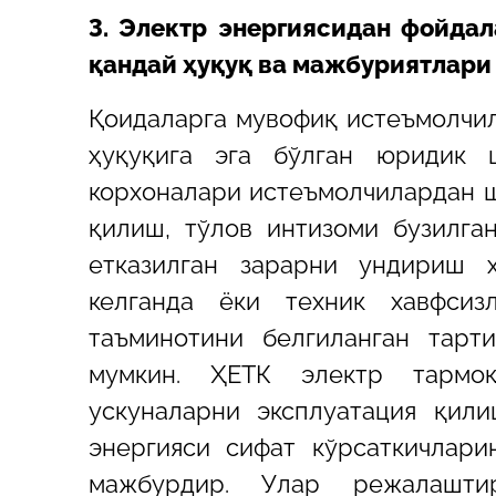
3. Электр энергиясидан фойда
қандай ҳуқуқ ва мажбуриятлари
Қоидаларга мувофиқ истеъмолчил
ҳуқуқига эга бўлган юридик 
корхоналари истеъмолчилардан ш
қилиш, тўлов интизоми бузилг
етказилган зарарни ундириш ҳ
келганда ёки техник хавфсиз
таъминотини белгиланган тарт
мумкин. ҲЕТК электр тармоқ
ускуналарни эксплуатация қил
энергияси сифат кўрсаткичлари
мажбурдир. Улар режалашти