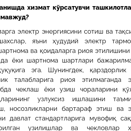
ланишда хизмат кўрсатувчи ташкилотл
 мавжуд?
арга электр энергиясини сотиш ва тақ
шахслар, яъни ҳудудий электр тармо
артнома ва қоидаларга риоя этилишини
анда ёки шартнома шартлари бажарилм
уқуқига эга. Шунингдек, қарздорлик 
лик талабларига риоя этилмаганда э
ибда чеклаш ёки узиш чораларини қў
ларининг узлуксиз ишлашини таъми
иш, носозликларни бартараф этиш ва 
ни давлат стандартларига мувофиқ са
рилган узилишлар ва чекловлар ҳ