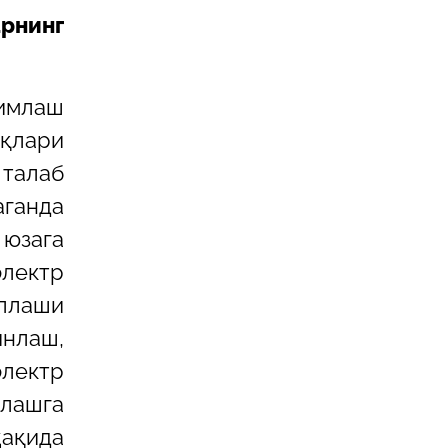
арнинг
симлаш
қлари
 талаб
аганда
юзага
лектр
ллаши
нлаш,
электр
қлашга
ақида