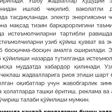
ирилади. Ушбу жадваллар Ҳудудий э
онидан ишлаб чиқилиб, ваколатли д
да тасдиқланади. электр энергиясини 
она мақсад тизим барқарорлигини таъм
а истеъмолчиларни тартибли равишда
стеъмолчиларни узиб қўйиш қувват ва э
б босқичма-босқич амалга оширилади. 
 қўйилиши назарда тутилганда истеъмо
исқа муддатда хабардор қилинади. Уз
чеклаш жадвалларига риоя этиши шарт 
елган оқибатлар учун жавобгарлик зим
а ҳолатларда ташқи ёритиш, реклама ва
ўчириш талаби қўйилиши мумкин.
ланишда қандай қоидаларни бузиш ҳол