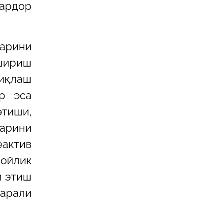
бардор
арини
ошириш
диқлаш
р эса
этиши,
ларини
актив
ойлик
м этиш
арали