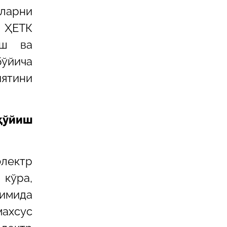
ларни
 ҲЕТК
иш ва
бўйича
ятини
қўйиш
лектр
 кўра,
зимида
махсус