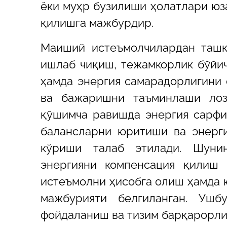
ёки муҳр бузилиши ҳолатлари юз
қилишга мажбурдир.
Маиший истеъмолчилардан ташқ
ишлаб чиқиш, тежамкорлик бўйи
ҳамда энергия самарадорлигини
ва бажаришни таъминлаши лози
қўшимча равишда энергия сарфи
балансларни юритиши ва энерг
кўриши талаб этилади. Шунин
энергияни компенсация қилиш 
истеъмолни ҳисобга олиш ҳамда 
мажбурияти белгиланган. Ушб
фойдаланиш ва тизим барқарорли