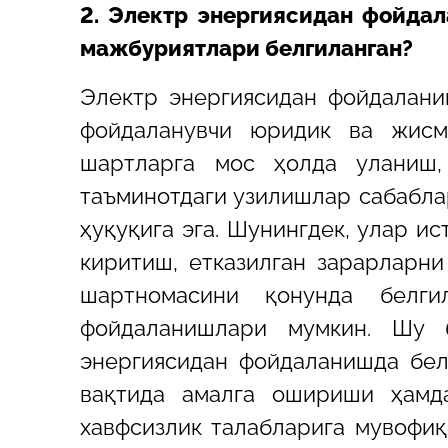
2. Электр энергиясидан фойда
мажбуриятлари белгиланган?
Электр энергиясидан фойдалани
фойдаланувчи юридик ва жисм
шартларга мос ҳолда уланиш,
таъминотдаги узилишлар сабабла
ҳуқуқига эга. Шунингдек, улар 
киритиш, етказилган зарарларн
шартномасини қонунда белги
фойдаланишлари мумкин. Шу 
энергиясидан фойдаланишда бел
вақтида амалга ошириши ҳамда
хавфсизлик талабларига мувофиқ