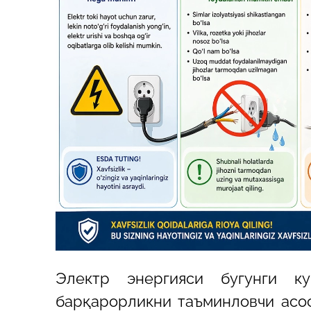
Электр энергияси бугунги к
барқарорликни таъминловчи асос