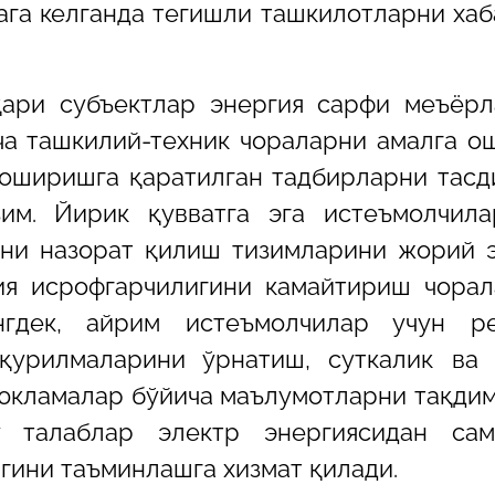
ага келганда тегишли ташкилотларни ха
ари субъектлар энергия сарфи меъёрл
ча ташкилий-техник чораларни амалга 
 оширишга қаратилган тадбирларни тас
м. Йирик қувватга эга истеъмолчила
ни назорат қилиш тизимларини жорий 
ия исрофгарчилигини камайтириш чора
гдек, айрим истеъмолчилар учун ре
қурилмаларини ўрнатиш, суткалик ва 
юкламалар бўйича маълумотларни тақди
у талаблар электр энергиясидан сам
гини таъминлашга хизмат қилади.