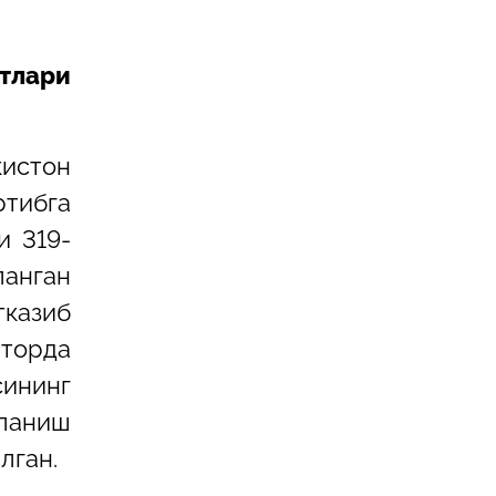
атлари
истон
ртибга
и 319-
ланган
тказиб
торда
сининг
ланиш
лган.