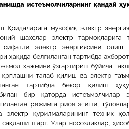
ланишда истеъмолчиларнинг қандай ҳу
ш Қоидаларига мувофиқ электр энерги
оний шахслар электр тармоқларига т
 сифатли электр энергиясини олиш 
ри ҳақида белгиланган тартибда ахборо
истеъмол ҳажмини ўзгартириш бўйича так
и қоплашни талаб қилиш ва электр таъ
ланган тартибда бекор қилиш ҳуқу
билан бир қаторда истеъмолчилар э
гиланган режимга риоя этиши, тўловла
 электр қурилмаларининг техник ҳол
 сақлаши шарт. Улар носозликлар, ҳисо