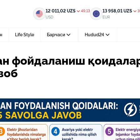
 қоидалари: муҳим 5 саволга жавоб
12 011,02
UZS
13 958,01
UZS
49,13
1
USD
EUR
н
Life Style
Барчаси
Hudud24
Тошкент ш.
ан фойдаланиш қоидала
05-август 2026, 04:36
воб
Мустақилликнинг 35 йили: бирл
тараққиёт ва фаровонлик сари
24-июл 2026, 11:10
Электрон обуна: ҳуқуқий ахбо
тез ва қулай йўл
15-июл 2026, 05:11
Ҳуқуқий билимларни интеракт
форматда ўрганиш имконияти