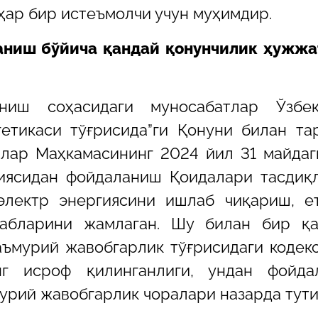
ар бир истеъмолчи учун муҳимдир.
ланиш бўйича қандай қонунчилик ҳужж
ниш соҳасидаги муносабатлар Ўзбек
етикаси тўғрисида”ги Қонуни билан та
лар Маҳкамасининг 2024 йил 31 майдаг
иясидан фойдаланиш Қоидалари тасдиқ
электр энергиясини ишлаб чиқариш, е
абларини жамлаган. Шу билан бир қа
ъмурий жавобгарлик тўғрисидаги кодек
нг исроф қилинганлиги, ундан фойда
урий жавобгарлик чоралари назарда тути